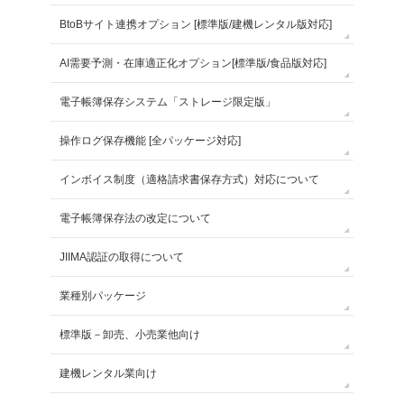
BtoBサイト連携オプション [標準版/建機レンタル版対応]
AI需要予測・在庫適正化オプション[標準版/食品版対応]
電子帳簿保存システム「ストレージ限定版」
操作ログ保存機能 [全パッケージ対応]
インボイス制度（適格請求書保存方式）対応について
電子帳簿保存法の改定について
JIIMA認証の取得について
業種別パッケージ
標準版－卸売、小売業他向け
建機レンタル業向け