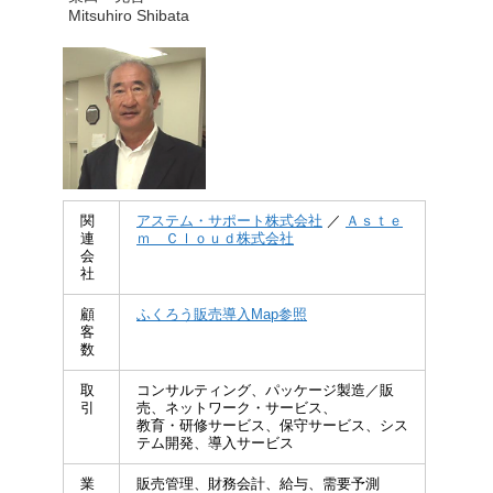
Mitsuhiro Shibata
関
アステム・サポート株式会社
／
Ａｓｔｅ
連
ｍ Ｃｌｏｕｄ株式会社
会
社
顧
ふくろう販売導入Map参照
客
数
取
コンサルティング、パッケージ製造／販
引
売、ネットワーク・サービス、
教育・研修サービス、保守サービス、シス
テム開発、導入サービス
業
販売管理、財務会計、給与、需要予測