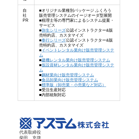
自
■オリジナル業種別パッケージ ふくろう
社
販売管理システムのイージオーダ型展開
PR
■税理士等の専門家によるシステム提案・
サービス
■
弥生シリーズ
公認インストラクター&販
売特約店、カスタマイズ
■
奉行シリーズ
公認インストラクター&販
売特約店、カスタマイズ
■
イベントレンタル業向け販売管理システ
ム
■
建機レンタル業向け販売管理システム
■
仮設資材レンタル業向け販売管理システ
ム
■
鋼材業向け販売管理システム
■
食品卸業向け販売管理システム
■
標準版（卸売業・小売業など対応）
■受注生産対応
■内部統制対応
代表取締役
柴田 充啓