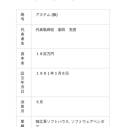
商
アステム (株)
号
代
代表取締役 柴田 充啓
表
者
名
資
１８百万円
本
金
設
１９８１年１月６日
立
年
月
日
決
５月
算
月
業
独立系ソフトハウス, ソフトウェアベンダ
種
ー