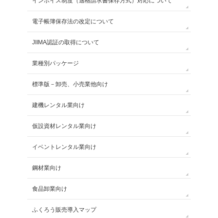
インボイス制度（適格請求書保存方式）対応について
電子帳簿保存法の改定について
JIIMA認証の取得について
業種別パッケージ
標準版－卸売、小売業他向け
建機レンタル業向け
仮設資材レンタル業向け
イベントレンタル業向け
鋼材業向け
食品卸業向け
ふくろう販売導入マップ