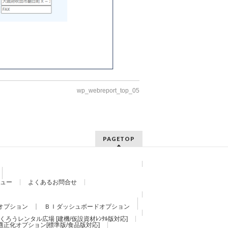
wp_webreport_top_05
PAGETOP
ュー
よくあるお問合せ
オプション
ＢＩダッシュボードオプション
くろうレンタル広場 [建機/仮設資材ﾚﾝﾀﾙ版対応]
適正化オプション[標準版/食品版対応]