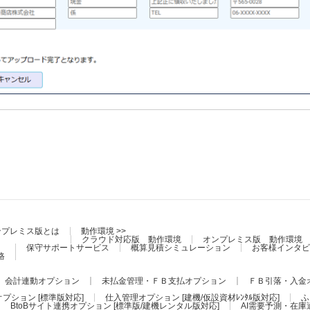
ンプレミス版とは
動作環境 >>
クラウド対応版 動作環境
オンプレミス版 動作環境
保守サポートサービス
概算見積シミュレーション
お客様インタビ
格
会計連動オプション
未払金管理・ＦＢ支払オプション
ＦＢ引落・入金
プション [標準版対応]
仕入管理オプション [建機/仮設資材ﾚﾝﾀﾙ版対応]
ふ
BtoBサイト連携オプション [標準版/建機レンタル版対応]
AI需要予測・在庫