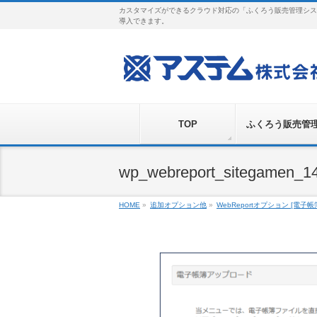
カスタマイズができるクラウド対応の「ふくろう販売管理シス
導入できます。
TOP
ふくろう販売管
wp_webreport_sitegamen_1
HOME
»
追加オプション他
»
WebReportオプション [電子