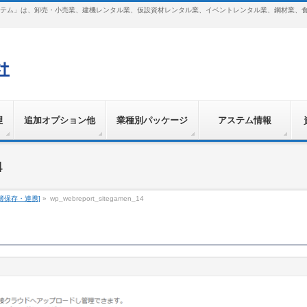
テム」は、卸売・小売業、建機レンタル業、仮設資材レンタル業、イベントレンタル業、鋼材業、
理
追加オプション他
業種別パッケージ
アステム情報
4
帳簿保存・連携]
»
wp_webreport_sitegamen_14