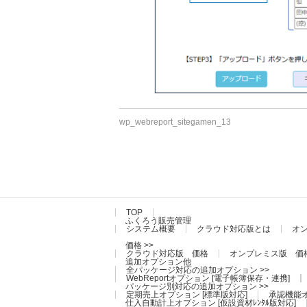
wp_webreport_sitegamen_13
TOP
ふくろう販売管理
システム概要
クラウド対応版とは
オ
価格 >>
クラウド対応版 価格
オンプレミス版 価
追加オプション他
全パッケージ対応の追加オプション >>
WebReportオプション [電子帳簿保存・連携]
パッケージ別対応の追加オプション >>
定期売上オプション [標準版対応]
承認機能オ
仕入自動計上オプション [仮設資材ﾚﾝﾀﾙ版対応]