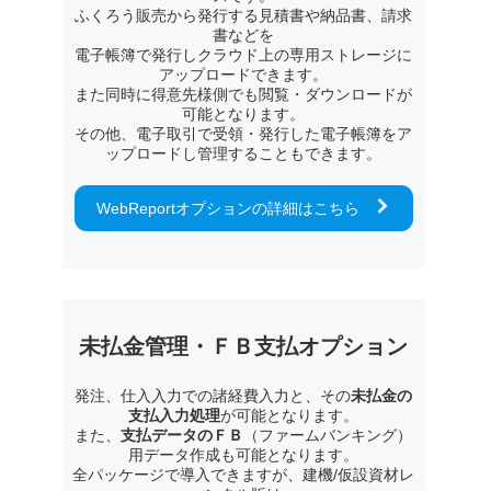
ふくろう販売から発行する見積書や納品書、請求
書などを
電子帳簿で発行しクラウド上の専用ストレージに
アップロードできます。
また同時に得意先様側でも閲覧・ダウンロードが
可能となります。
その他、電子取引で受領・発行した電子帳簿をア
ップロードし管理することもできます。
WebReportオプションの詳細はこちら
未払金管理・ＦＢ支払
オプション
発注、仕入入力での諸経費入力と、その
未払金の
支払入力処理
が可能となります。
また、
支払データのＦＢ
（ファームバンキング）
用データ作成も可能となります。
全パッケージで導入できますが、建機/仮設資材レ