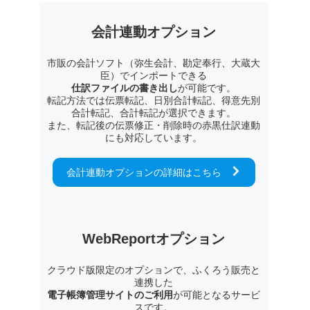
会計連動オプション
市販の会計ソフト（弥生会計、勘定奉行、大蔵大
臣）でインポートできる
仕訳ファイルの書き出し
が可能です。
転記方法では伝票転記、日別合計転記、得意先別
合計転記、合計転記が選択できます。
また、転記後の伝票修正・削除時の赤黒仕訳連動
にも対応しています。
会計連動オプションの詳細はこちら
WebReportオプション
クラウド版限定のオプションで、ふくろう販売と
連携した
電子帳簿管理サイトのご利用
が可能となるサービ
スです。