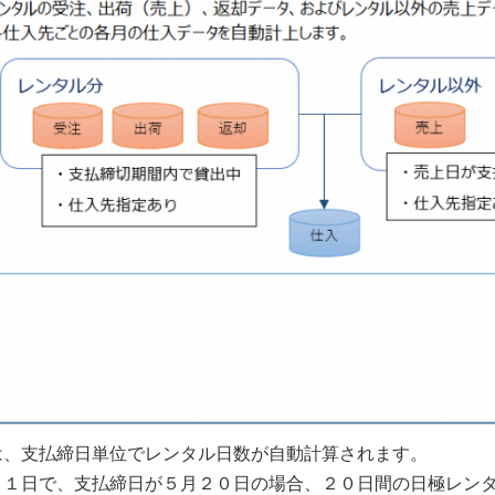
は、支払締日単位でレンタル日数が自動計算されます。
月１日で、支払締日が５月２０日の場合、２０日間の日極レン