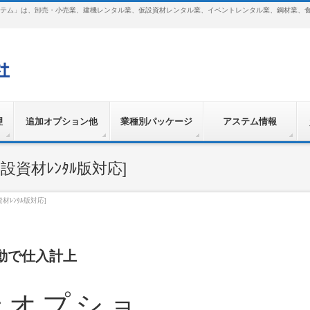
テム」は、卸売・小売業、建機レンタル業、仮設資材レンタル業、イベントレンタル業、鋼材業、
理
追加オプション他
業種別パッケージ
アステム情報
資材ﾚﾝﾀﾙ版対応]
材ﾚﾝﾀﾙ版対応]
動で仕入計上
上オプショ