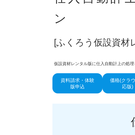
ン
[ふくろう仮設資材
仮設資材レンタル版に仕入自動計上の処理
資料請求・体験
価格(クラ
版申込
応版)