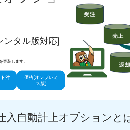
レンタル版対応]
を実装します。
ウド対
価格(オンプレミ
ス版)
仕入自動計上オプションと