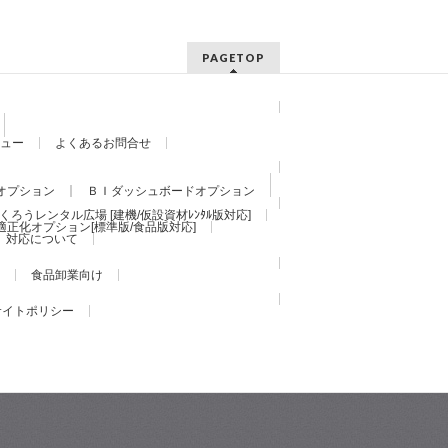
PAGETOP
ュー
よくあるお問合せ
オプション
ＢＩダッシュボードオプション
くろうレンタル広場 [建機/仮設資材ﾚﾝﾀﾙ版対応]
適正化オプション[標準版/食品版対応]
）対応について
食品卸業向け
サイトポリシー