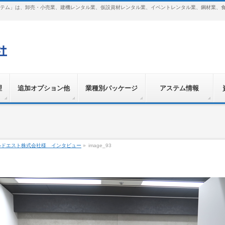
テム」は、卸売・小売業、建機レンタル業、仮設資材レンタル業、イベントレンタル業、鋼材業、
理
追加オプション他
業種別パッケージ
アステム情報
ルドエスト株式会社様 インタビュー
»
image_93