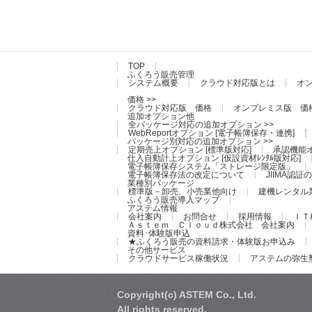
TOP
ふくろう販売管理
システム概要
クラウド対応版とは
オ
価格 >>
クラウド対応版 価格
オンプレミス版 価
追加オプション他
全パッケージ対応の追加オプション >>
WebReportオプション [電子帳簿保存・連携]
パッケージ別対応の追加オプション >>
定期売上オプション [標準版対応]
承認機能オ
仕入自動計上オプション [仮設資材ﾚﾝﾀﾙ版対応]
電子帳簿保存システム「ストレージ限定版」
電子帳簿保存法の改定について
JIIMA認
業種別パッケージ
標準版－卸売、小売業他向け
建機レンタル
ふくろう販売導入マップ
アステム情報
会社案内
お問合せ
採用情報
ＩＴ
Ａｓｔｅｍ Ｃｌｏｕｄ株式会社 会社案内
資料･体験版申込
★ふくろう販売の資料請求・体験版お申込み
その他サービス
クラウドサービス稼働状況
アステムの弥生
Copyright(c) ASTEM Co., Ltd.
All rights reserved.