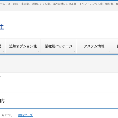
テム」は、卸売・小売業、建機レンタル業、仮設資材レンタル業、イベントレンタル業、鋼材業、
理
追加オプション他
業種別パッケージ
アステム情報
応
対応
カテゴリー :
機能アップ