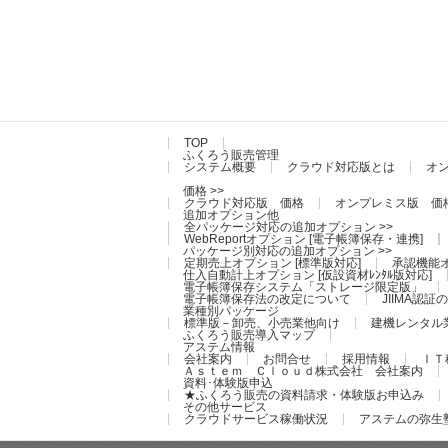
TOP
ふくろう販売管理
システム概要
クラウド対応版とは
オ
価格 >>
クラウド対応版 価格
オンプレミス版 価
追加オプション他
全パッケージ対応の追加オプション >>
WebReportオプション [電子帳簿保存・連携]
パッケージ別対応の追加オプション >>
定期売上オプション [標準版対応]
承認機能オ
仕入自動計上オプション [仮設資材ﾚﾝﾀﾙ版対応]
電子帳簿保存システム「ストレージ限定版」
電子帳簿保存法の改定について
JIIMA認
業種別パッケージ
標準版－卸売、小売業他向け
建機レンタル
ふくろう販売導入マップ
アステム情報
会社案内
お問合せ
採用情報
ＩＴ
Ａｓｔｅｍ Ｃｌｏｕｄ株式会社 会社案内
資料･体験版申込
★ふくろう販売の資料請求・体験版お申込み
その他サービス
クラウドサービス稼働状況
アステムの弥生