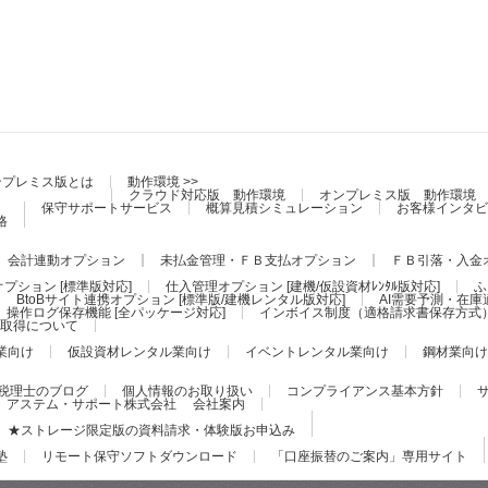
ンプレミス版とは
動作環境 >>
クラウド対応版 動作環境
オンプレミス版 動作環境
保守サポートサービス
概算見積シミュレーション
お客様インタビ
格
会計連動オプション
未払金管理・ＦＢ支払オプション
ＦＢ引落・入金
プション [標準版対応]
仕入管理オプション [建機/仮設資材ﾚﾝﾀﾙ版対応]
ふ
BtoBサイト連携オプション [標準版/建機レンタル版対応]
AI需要予測・在庫
操作ログ保存機能 [全パッケージ対応]
インボイス制度（適格請求書保存方式
証の取得について
業向け
仮設資材レンタル業向け
イベントレンタル業向け
鋼材業向け
税理士のブログ
個人情報のお取り扱い
コンプライアンス基本方針
アステム・サポート株式会社 会社案内
★ストレージ限定版の資料請求・体験版お申込み
塾
リモート保守ソフトダウンロード
「口座振替のご案内」専用サイト