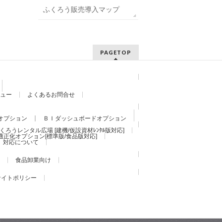
ふくろう販売導入マップ
PAGETOP
ュー
よくあるお問合せ
オプション
ＢＩダッシュボードオプション
くろうレンタル広場 [建機/仮設資材ﾚﾝﾀﾙ版対応]
適正化オプション[標準版/食品版対応]
）対応について
食品卸業向け
サイトポリシー