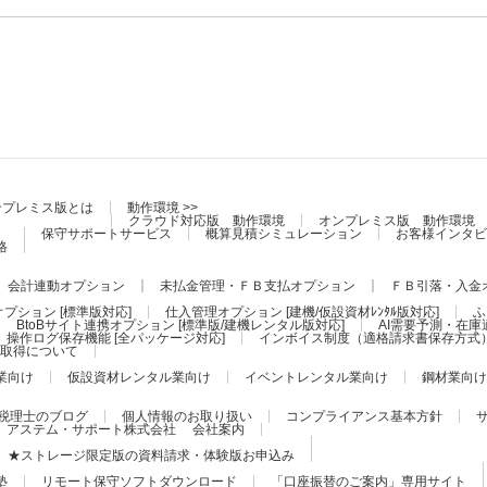
ンプレミス版とは
動作環境 >>
クラウド対応版 動作環境
オンプレミス版 動作環境
保守サポートサービス
概算見積シミュレーション
お客様インタビ
格
会計連動オプション
未払金管理・ＦＢ支払オプション
ＦＢ引落・入金
プション [標準版対応]
仕入管理オプション [建機/仮設資材ﾚﾝﾀﾙ版対応]
ふ
BtoBサイト連携オプション [標準版/建機レンタル版対応]
AI需要予測・在庫
操作ログ保存機能 [全パッケージ対応]
インボイス制度（適格請求書保存方式
証の取得について
業向け
仮設資材レンタル業向け
イベントレンタル業向け
鋼材業向け
税理士のブログ
個人情報のお取り扱い
コンプライアンス基本方針
アステム・サポート株式会社 会社案内
★ストレージ限定版の資料請求・体験版お申込み
塾
リモート保守ソフトダウンロード
「口座振替のご案内」専用サイト