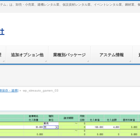
テム」は、卸売・小売業、建機レンタル業、仮設資材レンタル業、イベントレンタル業、鋼材業、
理
追加オプション他
業種別パッケージ
アステム情報
帳簿保存・連携]
»
wp_siireauto_gamen_03