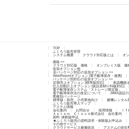
TOP
ふくろう販売管理
システム概要
クラウド対応版とは
オ
価格 >>
クラウド対応版 価格
オンプレミス版 価
追加オプション他
全パッケージ対応の追加オプション >>
WebReportオプション [電子帳簿保存・連携]
パッケージ別対応の追加オプション >>
定期売上オプション [標準版対応]
承認機能オ
仕入自動計上オプション [仮設資材ﾚﾝﾀﾙ版対応]
電子帳簿保存システム「ストレージ限定版」
電子帳簿保存法の改定について
JIIMA認
業種別パッケージ
標準版－卸売、小売業他向け
建機レンタル
ふくろう販売導入マップ
アステム情報
会社案内
お問合せ
採用情報
ＩＴ
Ａｓｔｅｍ Ｃｌｏｕｄ株式会社 会社案内
資料･体験版申込
★ふくろう販売の資料請求・体験版お申込み
その他サービス
クラウドサービス稼働状況
アステムの弥生