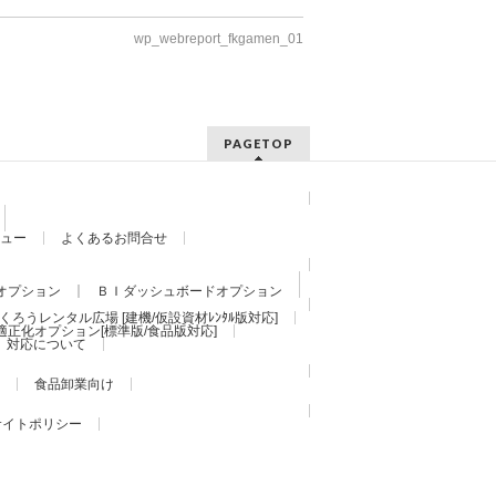
wp_webreport_fkgamen_01
PAGETOP
ュー
よくあるお問合せ
オプション
ＢＩダッシュボードオプション
くろうレンタル広場 [建機/仮設資材ﾚﾝﾀﾙ版対応]
適正化オプション[標準版/食品版対応]
）対応について
食品卸業向け
サイトポリシー