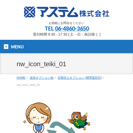
お気軽にお問合せください
TEL
06-4860-3650
受付時間 9:30 - 17:30 [ 土・日・祝日除く ]
MENU
nw_icon_teiki_01
HOME
»
追加オプション他
»
定期売上オプション [標準版対応]
»
nw_icon_teiki_01