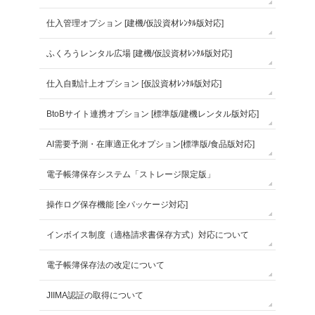
仕入管理オプション [建機/仮設資材ﾚﾝﾀﾙ版対応]
ふくろうレンタル広場 [建機/仮設資材ﾚﾝﾀﾙ版対応]
仕入自動計上オプション [仮設資材ﾚﾝﾀﾙ版対応]
BtoBサイト連携オプション [標準版/建機レンタル版対応]
AI需要予測・在庫適正化オプション[標準版/食品版対応]
電子帳簿保存システム「ストレージ限定版」
操作ログ保存機能 [全パッケージ対応]
インボイス制度（適格請求書保存方式）対応について
電子帳簿保存法の改定について
JIIMA認証の取得について