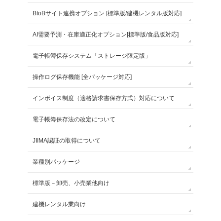
BtoBサイト連携オプション [標準版/建機レンタル版対応]
AI需要予測・在庫適正化オプション[標準版/食品版対応]
電子帳簿保存システム「ストレージ限定版」
操作ログ保存機能 [全パッケージ対応]
インボイス制度（適格請求書保存方式）対応について
電子帳簿保存法の改定について
JIIMA認証の取得について
業種別パッケージ
標準版－卸売、小売業他向け
建機レンタル業向け