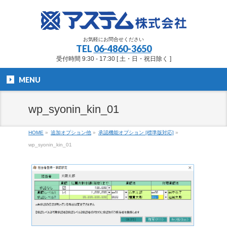
お気軽にお問合せください
TEL
06-4860-3650
受付時間 9:30 - 17:30 [ 土・日・祝日除く ]
MENU
wp_syonin_kin_01
HOME
»
追加オプション他
»
承認機能オプション [標準版対応]
»
wp_syonin_kin_01