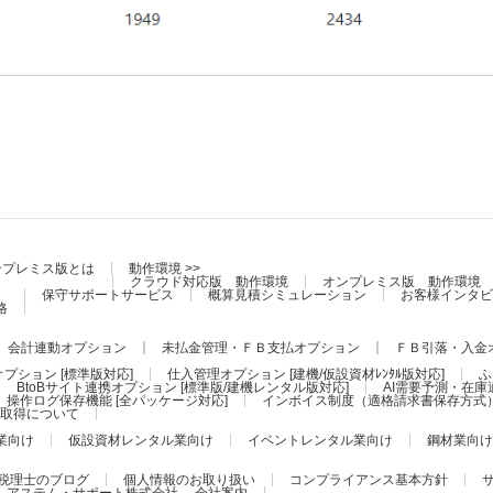
ンプレミス版とは
動作環境 >>
クラウド対応版 動作環境
オンプレミス版 動作環境
保守サポートサービス
概算見積シミュレーション
お客様インタビ
格
会計連動オプション
未払金管理・ＦＢ支払オプション
ＦＢ引落・入金
プション [標準版対応]
仕入管理オプション [建機/仮設資材ﾚﾝﾀﾙ版対応]
ふ
BtoBサイト連携オプション [標準版/建機レンタル版対応]
AI需要予測・在庫
操作ログ保存機能 [全パッケージ対応]
インボイス制度（適格請求書保存方式
証の取得について
業向け
仮設資材レンタル業向け
イベントレンタル業向け
鋼材業向け
税理士のブログ
個人情報のお取り扱い
コンプライアンス基本方針
アステム・サポート株式会社 会社案内