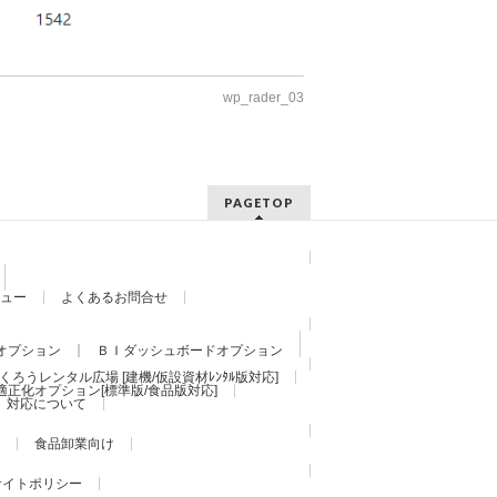
wp_rader_03
PAGETOP
ュー
よくあるお問合せ
オプション
ＢＩダッシュボードオプション
くろうレンタル広場 [建機/仮設資材ﾚﾝﾀﾙ版対応]
適正化オプション[標準版/食品版対応]
）対応について
食品卸業向け
サイトポリシー