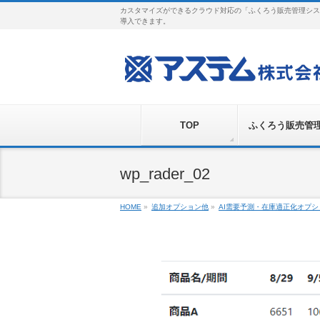
カスタマイズができるクラウド対応の「ふくろう販売管理シス
導入できます。
TOP
ふくろう販売管
wp_rader_02
HOME
»
追加オプション他
»
AI需要予測・在庫適正化オプシ