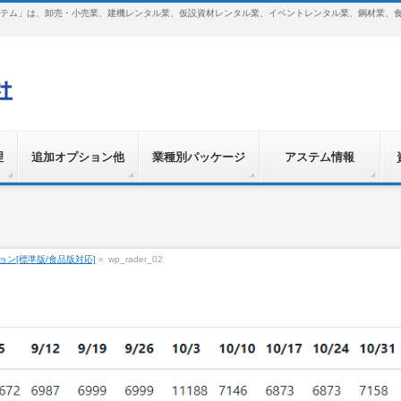
テム」は、卸売・小売業、建機レンタル業、仮設資材レンタル業、イベントレンタル業、鋼材業、
理
追加オプション他
業種別パッケージ
アステム情報
ョン[標準版/食品版対応]
»
wp_rader_02