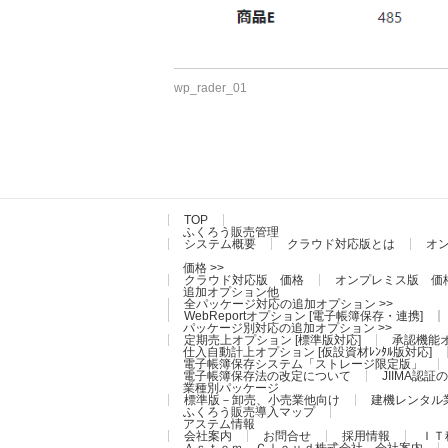
wp_rader_01
TOP
ふくろう販売管理
システム概要
クラウド対応版とは
オ
価格 >>
クラウド対応版 価格
オンプレミス版 価
追加オプション他
全パッケージ対応の追加オプション >>
WebReportオプション [電子帳簿保存・連携]
パッケージ別対応の追加オプション >>
定期売上オプション [標準版対応]
承認機能オ
仕入自動計上オプション [仮設資材ﾚﾝﾀﾙ版対応]
電子帳簿保存システム「ストレージ限定版」
電子帳簿保存法の改定について
JIIMA認
業種別パッケージ
標準版－卸売、小売業他向け
建機レンタル
ふくろう販売導入マップ
アステム情報
会社案内
お問合せ
採用情報
ＩＴ
Ａｓｔｅｍ Ｃｌｏｕｄ株式会社 会社案内