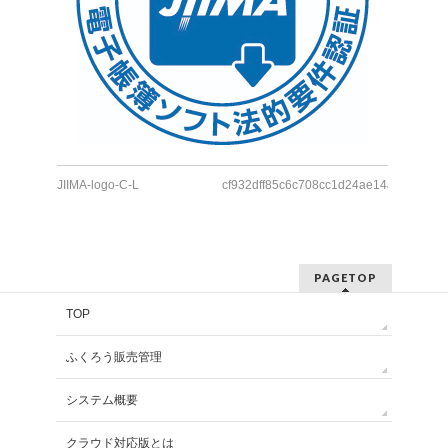
JIIMA-logo-C-L
cf932dff85c6c708cc1d24ae14a50f5b
PAGETOP
TOP
ふくろう販売管理
システム概要
クラウド対応版とは