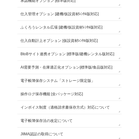
承認機能オプション [標準版対応]
仕入管理オプション [建機/仮設資材ﾚﾝﾀﾙ版対応]
ふくろうレンタル広場 [建機/仮設資材ﾚﾝﾀﾙ版対応]
仕入自動計上オプション [仮設資材ﾚﾝﾀﾙ版対応]
BtoBサイト連携オプション [標準版/建機レンタル版対応]
AI需要予測・在庫適正化オプション[標準版/食品版対応]
電子帳簿保存システム「ストレージ限定版」
操作ログ保存機能 [全パッケージ対応]
インボイス制度（適格請求書保存方式）対応について
電子帳簿保存法の改定について
JIIMA認証の取得について