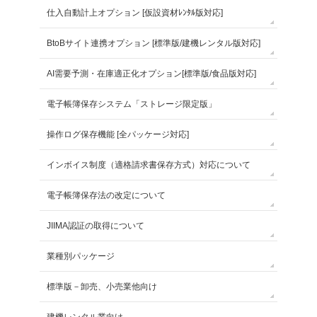
仕入自動計上オプション [仮設資材ﾚﾝﾀﾙ版対応]
BtoBサイト連携オプション [標準版/建機レンタル版対応]
AI需要予測・在庫適正化オプション[標準版/食品版対応]
電子帳簿保存システム「ストレージ限定版」
操作ログ保存機能 [全パッケージ対応]
インボイス制度（適格請求書保存方式）対応について
電子帳簿保存法の改定について
JIIMA認証の取得について
業種別パッケージ
標準版－卸売、小売業他向け