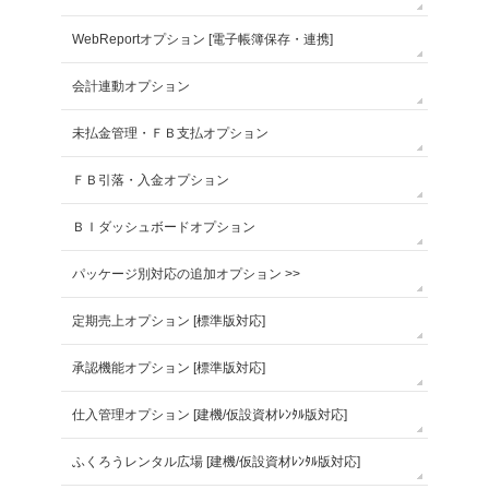
WebReportオプション [電子帳簿保存・連携]
会計連動オプション
未払金管理・ＦＢ支払オプション
ＦＢ引落・入金オプション
ＢＩダッシュボードオプション
パッケージ別対応の追加オプション >>
定期売上オプション [標準版対応]
承認機能オプション [標準版対応]
仕入管理オプション [建機/仮設資材ﾚﾝﾀﾙ版対応]
ふくろうレンタル広場 [建機/仮設資材ﾚﾝﾀﾙ版対応]