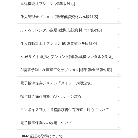
承認機能オプション [標準版対応]
仕入管理オプション [建機/仮設資材ﾚﾝﾀﾙ版対応]
ふくろうレンタル広場 [建機/仮設資材ﾚﾝﾀﾙ版対応]
仕入自動計上オプション [仮設資材ﾚﾝﾀﾙ版対応]
BtoBサイト連携オプション [標準版/建機レンタル版対応]
AI需要予測・在庫適正化オプション[標準版/食品版対応]
電子帳簿保存システム「ストレージ限定版」
操作ログ保存機能 [全パッケージ対応]
インボイス制度（適格請求書保存方式）対応について
電子帳簿保存法の改定について
JIIMA認証の取得について