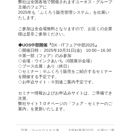
弊社は全国各地で開催されますユーオス・グループ
主催のフェアに
2025年も「ふくろう販売管理システム」を出展い
たします。
ご参加は全会場無料となりますので、お近くの企業
様は是非ご参加ください。
◆UOS中部開催『
DX・ITフェア中部2025
』
◇開催日時： 2025年10月31日(金) 10:00～16:30
※第一部（フェア）のみ参加
◇会場：ウインクあいち（6階展示会場）
◇ブース出展：あり（終日）
◇セミナー：※ふくろう販売をご紹介するセミナー
を開催する予定です。
◇お申込サイト：※別途ご案内予定です。
セミナー情報およびお申込みサイトは、ご準備でき
次第、
弊社サイトＴＯＰページの「フェア・セミナーのご
案内」を更新いたします。
←
営業・マーケＤＸＰＯ東
大阪勧業展2025 出展のご案