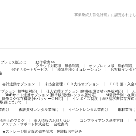
「事業継続力強化計画」に認定されま
ンプレミス版とは
動作環境 >>
クラウド対応版 動作環境
オンプレミス版 動作環境
保守サポートサービス
概算見積シミュレーション
お客様インタビ
格
会計連動オプション
未払金管理・ＦＢ支払オプション
ＦＢ引落・入金
プション [標準版対応]
仕入管理オプション [建機/仮設資材ﾚﾝﾀﾙ版対応]
ふ
BtoBサイト連携オプション [標準版/建機レンタル版対応]
AI需要予測・在庫
操作ログ保存機能 [全パッケージ対応]
インボイス制度（適格請求書保存方式
証の取得について
業向け
仮設資材レンタル業向け
イベントレンタル業向け
鋼材業向け
税理士のブログ
個人情報のお取り扱い
コンプライアンス基本方針
アステム・サポート株式会社 会社案内
★ストレージ限定版の資料請求・体験版お申込み