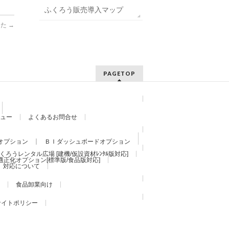
ふくろう販売導入マップ
した
→
PAGETOP
ュー
よくあるお問合せ
オプション
ＢＩダッシュボードオプション
くろうレンタル広場 [建機/仮設資材ﾚﾝﾀﾙ版対応]
適正化オプション[標準版/食品版対応]
）対応について
食品卸業向け
サイトポリシー