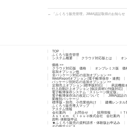
←
「ふくろう販売管理」JIIMA認証取得のお知らせ
TOP
ふくろう販売管理
システム概要
クラウド対応版とは
オ
価格 >>
クラウド対応版 価格
オンプレミス版 価
追加オプション他
全パッケージ対応の追加オプション >>
WebReportオプション [電子帳簿保存・連携]
パッケージ別対応の追加オプション >>
定期売上オプション [標準版対応]
承認機能オ
仕入自動計上オプション [仮設資材ﾚﾝﾀﾙ版対応]
電子帳簿保存システム「ストレージ限定版」
電子帳簿保存法の改定について
JIIMA認
業種別パッケージ
標準版－卸売、小売業他向け
建機レンタル
ふくろう販売導入マップ
アステム情報
会社案内
お問合せ
採用情報
ＩＴ
Ａｓｔｅｍ Ｃｌｏｕｄ株式会社 会社案内
資料･体験版申込
★ふくろう販売の資料請求・体験版お申込み
その他サービス