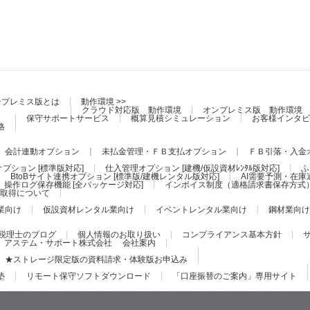
ンプレミス版とは
動作環境 >>
クラウド対応版 動作環境
オンプレミス版 動作環境
保守サポートサービス
概算見積シミュレーション
お客様インタビ
格
会計連動オプション
未払金管理・ＦＢ支払オプション
ＦＢ引落・入金
プション [標準版対応]
仕入管理オプション [建機/仮設資材ﾚﾝﾀﾙ版対応]
ふ
BtoBサイト連携オプション [標準版/建機レンタル版対応]
AI需要予測・在庫
操作ログ保存機能 [全パッケージ対応]
インボイス制度（適格請求書保存方式
証の取得について
業向け
仮設資材レンタル業向け
イベントレンタル業向け
鋼材業向け
税理士のブログ
個人情報のお取り扱い
コンプライアンス基本方針
アステム・サポート株式会社 会社案内
★ストレージ限定版の資料請求・体験版お申込み
塾
リモート保守ソフトダウンロード
「口座振替のご案内」専用サイト