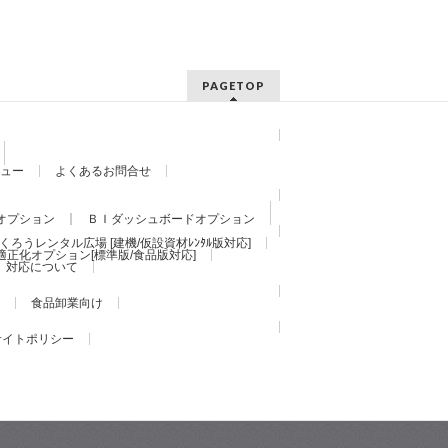
PAGETOP
ュー
よくあるお問合せ
オプション
ＢＩダッシュボードオプション
くろうレンタル広場 [建機/仮設資材ﾚﾝﾀﾙ版対応]
適正化オプション[標準版/食品版対応]
）対応について
食品卸業向け
サイトポリシー