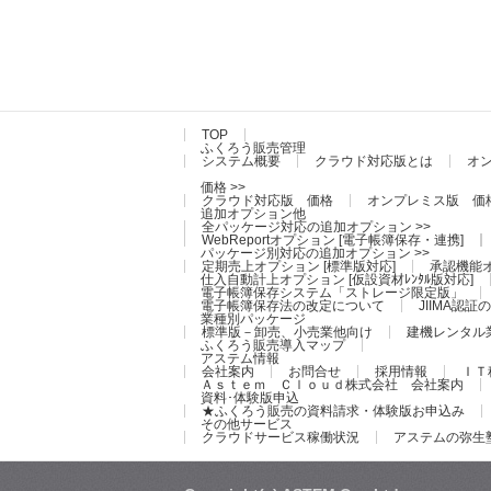
TOP
ふくろう販売管理
システム概要
クラウド対応版とは
オ
価格 >>
クラウド対応版 価格
オンプレミス版 価
追加オプション他
全パッケージ対応の追加オプション >>
WebReportオプション [電子帳簿保存・連携]
パッケージ別対応の追加オプション >>
定期売上オプション [標準版対応]
承認機能オ
仕入自動計上オプション [仮設資材ﾚﾝﾀﾙ版対応]
電子帳簿保存システム「ストレージ限定版」
電子帳簿保存法の改定について
JIIMA認
業種別パッケージ
標準版－卸売、小売業他向け
建機レンタル
ふくろう販売導入マップ
アステム情報
会社案内
お問合せ
採用情報
ＩＴ
Ａｓｔｅｍ Ｃｌｏｕｄ株式会社 会社案内
資料･体験版申込
★ふくろう販売の資料請求・体験版お申込み
その他サービス
クラウドサービス稼働状況
アステムの弥生