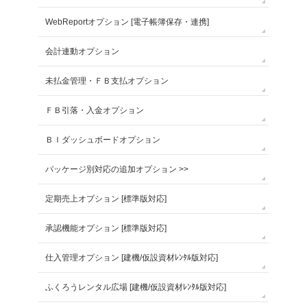
WebReportオプション [電子帳簿保存・連携]
会計連動オプション
未払金管理・ＦＢ支払オプション
ＦＢ引落・入金オプション
ＢＩダッシュボードオプション
パッケージ別対応の追加オプション >>
定期売上オプション [標準版対応]
承認機能オプション [標準版対応]
仕入管理オプション [建機/仮設資材ﾚﾝﾀﾙ版対応]
ふくろうレンタル広場 [建機/仮設資材ﾚﾝﾀﾙ版対応]