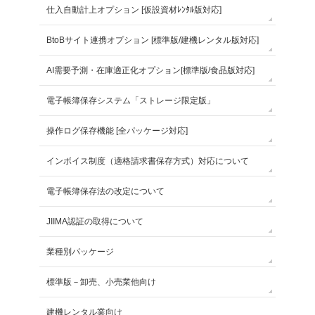
仕入自動計上オプション [仮設資材ﾚﾝﾀﾙ版対応]
BtoBサイト連携オプション [標準版/建機レンタル版対応]
AI需要予測・在庫適正化オプション[標準版/食品版対応]
電子帳簿保存システム「ストレージ限定版」
操作ログ保存機能 [全パッケージ対応]
インボイス制度（適格請求書保存方式）対応について
電子帳簿保存法の改定について
JIIMA認証の取得について
業種別パッケージ
標準版－卸売、小売業他向け
建機レンタル業向け