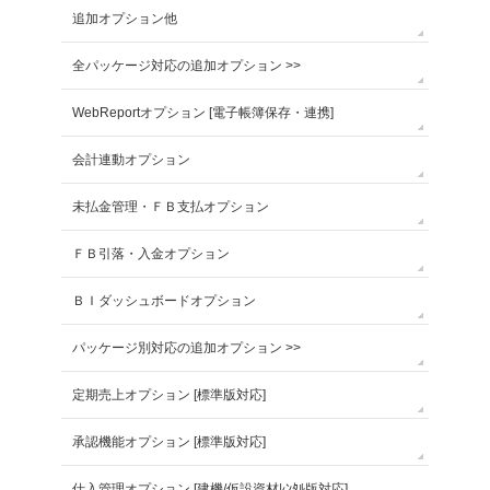
追加オプション他
全パッケージ対応の追加オプション >>
WebReportオプション [電子帳簿保存・連携]
会計連動オプション
未払金管理・ＦＢ支払オプション
ＦＢ引落・入金オプション
ＢＩダッシュボードオプション
パッケージ別対応の追加オプション >>
定期売上オプション [標準版対応]
承認機能オプション [標準版対応]
仕入管理オプション [建機/仮設資材ﾚﾝﾀﾙ版対応]