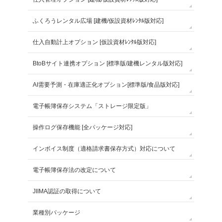
ふくろうレンタル広場 [建機/仮設資材ﾚﾝﾀﾙ版対応]
仕入自動計上オプション [仮設資材ﾚﾝﾀﾙ版対応]
BtoBサイト連携オプション [標準版/建機レンタル版対応]
AI需要予測・在庫適正化オプション[標準版/食品版対応]
電子帳簿保存システム「ストレージ限定版」
操作ログ保存機能 [全パッケージ対応]
インボイス制度（適格請求書保存方式）対応について
電子帳簿保存法の改定について
JIIMA認証の取得について
業種別パッケージ