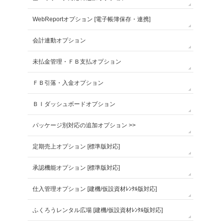
WebReportオプション [電子帳簿保存・連携]
会計連動オプション
未払金管理・ＦＢ支払オプション
ＦＢ引落・入金オプション
ＢＩダッシュボードオプション
パッケージ別対応の追加オプション >>
定期売上オプション [標準版対応]
承認機能オプション [標準版対応]
仕入管理オプション [建機/仮設資材ﾚﾝﾀﾙ版対応]
ふくろうレンタル広場 [建機/仮設資材ﾚﾝﾀﾙ版対応]