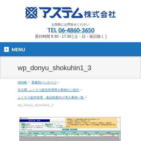
お気軽にお問合せください
TEL
06-4860-3650
受付時間 9:30 - 17:30 [ 土・日・祝日除く ]
MENU
wp_donyu_shokuhin1_3
HOME
»
業種別パッケージ
»
非公開: ふくろう販売管理導入事例のご紹介
»
ふくろう販売管理 食品卸業向け導入事例一覧
»
wp_donyu_shokuhin1_3