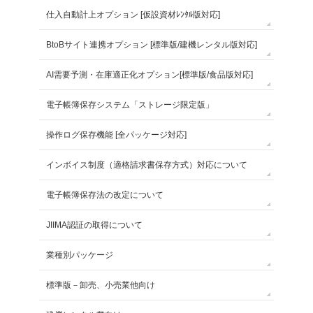
仕入自動計上オプション [仮設資材ﾚﾝﾀﾙ版対応]
BtoBサイト連携オプション [標準版/建機レンタル版対応]
AI需要予測・在庫適正化オプション[標準版/食品版対応]
電子帳簿保存システム「ストレージ限定版」
操作ログ保存機能 [全パッケージ対応]
インボイス制度（適格請求書保存方式）対応について
電子帳簿保存法の改定について
JIIMA認証の取得について
業種別パッケージ
標準版－卸売、小売業他向け