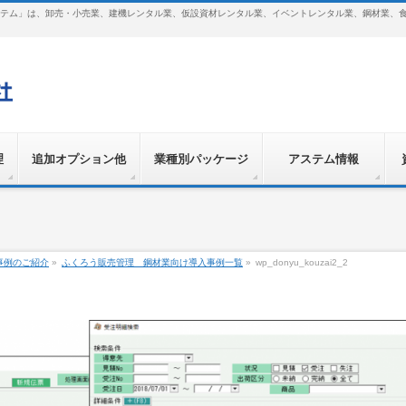
テム」は、卸売・小売業、建機レンタル業、仮設資材レンタル業、イベントレンタル業、鋼材業、
理
追加オプション他
業種別パッケージ
アステム情報
事例のご紹介
»
ふくろう販売管理 鋼材業向け導入事例一覧
»
wp_donyu_kouzai2_2