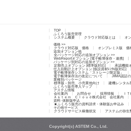
TOP
ふくろう販売管理
システム概要
クラウド対応版とは
オ
価格 >>
クラウド対応版 価格
オンプレミス版 価
追加オプション他
全パッケージ対応の追加オプション >>
WebReportオプション [電子帳簿保存・連携]
パッケージ別対応の追加オプション >>
定期売上オプション [標準版対応]
承認機能オ
仕入自動計上オプション [仮設資材ﾚﾝﾀﾙ版対応]
電子帳簿保存システム「ストレージ限定版」
電子帳簿保存法の改定について
JIIMA認
業種別パッケージ
標準版－卸売、小売業他向け
建機レンタル
ふくろう販売導入マップ
アステム情報
会社案内
お問合せ
採用情報
ＩＴ
Ａｓｔｅｍ Ｃｌｏｕｄ株式会社 会社案内
資料･体験版申込
★ふくろう販売の資料請求・体験版お申込み
その他サービス
クラウドサービス稼働状況
アステムの弥生
Copyright(c) ASTEM Co., Ltd.