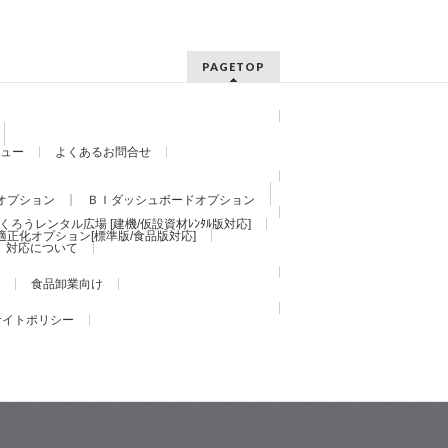
PAGETOP
ュー
よくあるお問合せ
オプション
ＢＩダッシュボードオプション
くろうレンタル広場 [建機/仮設資材ﾚﾝﾀﾙ版対応]
適正化オプション[標準版/食品版対応]
）対応について
食品卸業向け
サイトポリシー