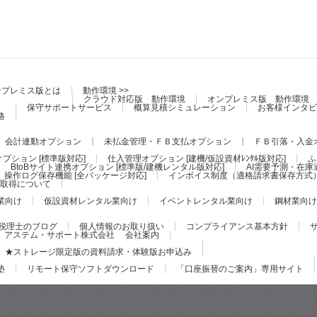
ンプレミス版とは
動作環境 >>
クラウド対応版 動作環境
オンプレミス版 動作環境
保守サポートサービス
概算見積シミュレーション
お客様インタビ
格
会計連動オプション
未払金管理・ＦＢ支払オプション
ＦＢ引落・入金
プション [標準版対応]
仕入管理オプション [建機/仮設資材ﾚﾝﾀﾙ版対応]
ふ
BtoBサイト連携オプション [標準版/建機レンタル版対応]
AI需要予測・在庫
操作ログ保存機能 [全パッケージ対応]
インボイス制度（適格請求書保存方式
証の取得について
業向け
仮設資材レンタル業向け
イベントレンタル業向け
鋼材業向け
税理士のブログ
個人情報のお取り扱い
コンプライアンス基本方針
アステム・サポート株式会社 会社案内
★ストレージ限定版の資料請求・体験版お申込み
塾
リモート保守ソフトダウンロード
「口座振替のご案内」専用サイト