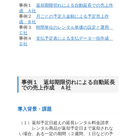
事例１
返却期限切れによる自動延長での売上作
成 Ａ社
事例２
月ごとの予定入金額による予定売上作
成 Ｂ社
事例３
時間単位のレンタル単価の設定と運用
Ｃ社
事例４
支払予定表による支払データ一括作成
Ｄ社
事例１ 返却期限切れによる自動延長
での売上作成 Ａ社
導入背景・課題
（１）返却予定日超えの延長レンタル料金請求
レンタル商品が返却予定日まで返却されな
い場合、ある一定の期間（２週間、１日などの予