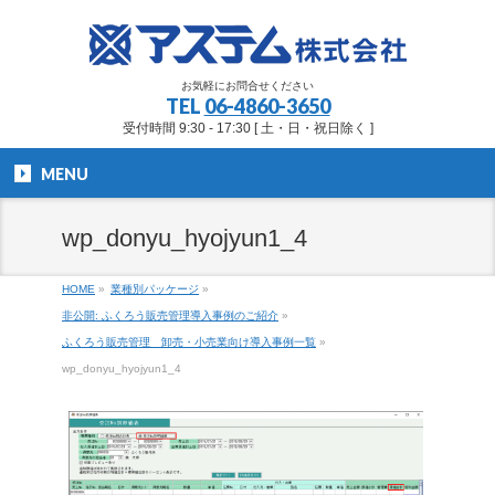
お気軽にお問合せください
TEL
06-4860-3650
受付時間 9:30 - 17:30 [ 土・日・祝日除く ]
MENU
wp_donyu_hyojyun1_4
HOME
»
業種別パッケージ
»
非公開: ふくろう販売管理導入事例のご紹介
»
ふくろう販売管理 卸売・小売業向け導入事例一覧
»
wp_donyu_hyojyun1_4