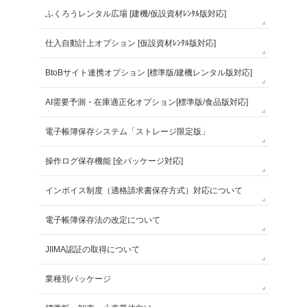
ふくろうレンタル広場 [建機/仮設資材ﾚﾝﾀﾙ版対応]
仕入自動計上オプション [仮設資材ﾚﾝﾀﾙ版対応]
BtoBサイト連携オプション [標準版/建機レンタル版対応]
AI需要予測・在庫適正化オプション[標準版/食品版対応]
電子帳簿保存システム「ストレージ限定版」
操作ログ保存機能 [全パッケージ対応]
インボイス制度（適格請求書保存方式）対応について
電子帳簿保存法の改定について
JIIMA認証の取得について
業種別パッケージ