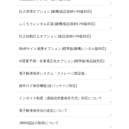
仕入管理オプション [建機/仮設資材ﾚﾝﾀﾙ版対応]
ふくろうレンタル広場 [建機/仮設資材ﾚﾝﾀﾙ版対応]
仕入自動計上オプション [仮設資材ﾚﾝﾀﾙ版対応]
BtoBサイト連携オプション [標準版/建機レンタル版対応]
AI需要予測・在庫適正化オプション[標準版/食品版対応]
電子帳簿保存システム「ストレージ限定版」
操作ログ保存機能 [全パッケージ対応]
インボイス制度（適格請求書保存方式）対応について
電子帳簿保存法の改定について
JIIMA認証の取得について