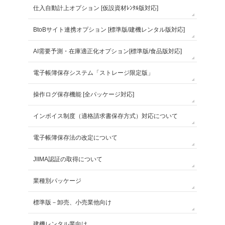
仕入自動計上オプション [仮設資材ﾚﾝﾀﾙ版対応]
BtoBサイト連携オプション [標準版/建機レンタル版対応]
AI需要予測・在庫適正化オプション[標準版/食品版対応]
電子帳簿保存システム「ストレージ限定版」
操作ログ保存機能 [全パッケージ対応]
インボイス制度（適格請求書保存方式）対応について
電子帳簿保存法の改定について
JIIMA認証の取得について
業種別パッケージ
標準版－卸売、小売業他向け
建機レンタル業向け