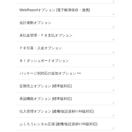
WebReportオプション [電子帳簿保存・連携]
会計連動オプション
未払金管理・ＦＢ支払オプション
ＦＢ引落・入金オプション
ＢＩダッシュボードオプション
パッケージ別対応の追加オプション >>
定期売上オプション [標準版対応]
承認機能オプション [標準版対応]
仕入管理オプション [建機/仮設資材ﾚﾝﾀﾙ版対応]
ふくろうレンタル広場 [建機/仮設資材ﾚﾝﾀﾙ版対応]