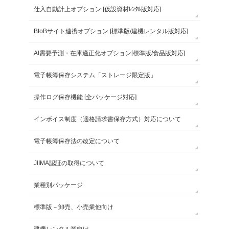
仕入自動計上オプション [仮設資材ﾚﾝﾀﾙ版対応]
BtoBサイト連携オプション [標準版/建機レンタル版対応]
AI需要予測・在庫適正化オプション[標準版/食品版対応]
電子帳簿保存システム「ストレージ限定版」
操作ログ保存機能 [全パッケージ対応]
インボイス制度（適格請求書保存方式）対応について
電子帳簿保存法の改定について
JIIMA認証の取得について
業種別パッケージ
標準版－卸売、小売業他向け
建機レンタル業向け