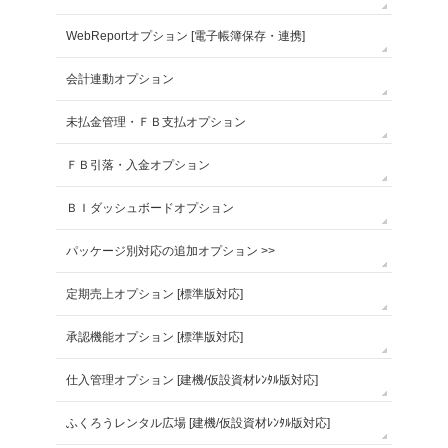
WebReportオプション [電子帳簿保存・連携]
会計連動オプション
未払金管理・ＦＢ支払オプション
ＦＢ引落・入金オプション
ＢＩダッシュボードオプション
パッケージ別対応の追加オプション >>
定期売上オプション [標準版対応]
承認機能オプション [標準版対応]
仕入管理オプション [建機/仮設資材ﾚﾝﾀﾙ版対応]
ふくろうレンタル広場 [建機/仮設資材ﾚﾝﾀﾙ版対応]