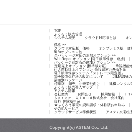
TOP
ふくろう販売管理
システム概要
クラウド対応版とは
オ
価格 >>
クラウド対応版 価格
オンプレミス版 価
追加オプション他
全パッケージ対応の追加オプション >>
WebReportオプション [電子帳簿保存・連携]
パッケージ別対応の追加オプション >>
定期売上オプション [標準版対応]
承認機能オ
仕入自動計上オプション [仮設資材ﾚﾝﾀﾙ版対応]
電子帳簿保存システム「ストレージ限定版」
電子帳簿保存法の改定について
JIIMA認
業種別パッケージ
標準版－卸売、小売業他向け
建機レンタル
ふくろう販売導入マップ
アステム情報
会社案内
お問合せ
採用情報
ＩＴ
Ａｓｔｅｍ Ｃｌｏｕｄ株式会社 会社案内
資料･体験版申込
★ふくろう販売の資料請求・体験版お申込み
その他サービス
クラウドサービス稼働状況
アステムの弥生
Copyright(c) ASTEM Co., Ltd.