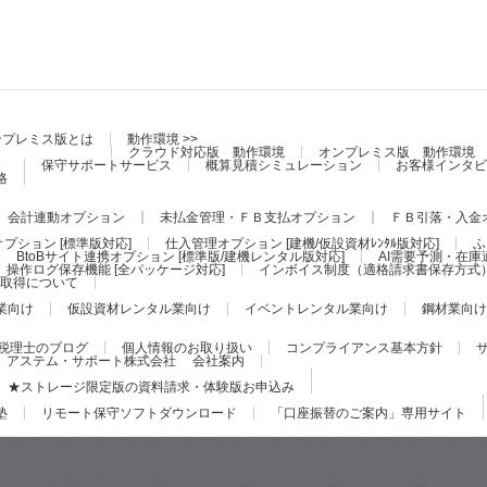
ンプレミス版とは
動作環境 >>
クラウド対応版 動作環境
オンプレミス版 動作環境
保守サポートサービス
概算見積シミュレーション
お客様インタビ
格
会計連動オプション
未払金管理・ＦＢ支払オプション
ＦＢ引落・入金
プション [標準版対応]
仕入管理オプション [建機/仮設資材ﾚﾝﾀﾙ版対応]
ふ
BtoBサイト連携オプション [標準版/建機レンタル版対応]
AI需要予測・在庫
操作ログ保存機能 [全パッケージ対応]
インボイス制度（適格請求書保存方式
証の取得について
業向け
仮設資材レンタル業向け
イベントレンタル業向け
鋼材業向け
税理士のブログ
個人情報のお取り扱い
コンプライアンス基本方針
アステム・サポート株式会社 会社案内
★ストレージ限定版の資料請求・体験版お申込み
塾
リモート保守ソフトダウンロード
「口座振替のご案内」専用サイト