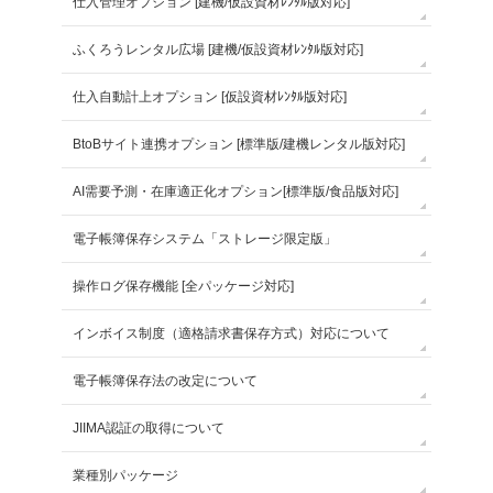
仕入管理オプション [建機/仮設資材ﾚﾝﾀﾙ版対応]
ふくろうレンタル広場 [建機/仮設資材ﾚﾝﾀﾙ版対応]
仕入自動計上オプション [仮設資材ﾚﾝﾀﾙ版対応]
BtoBサイト連携オプション [標準版/建機レンタル版対応]
AI需要予測・在庫適正化オプション[標準版/食品版対応]
電子帳簿保存システム「ストレージ限定版」
操作ログ保存機能 [全パッケージ対応]
インボイス制度（適格請求書保存方式）対応について
電子帳簿保存法の改定について
JIIMA認証の取得について
業種別パッケージ